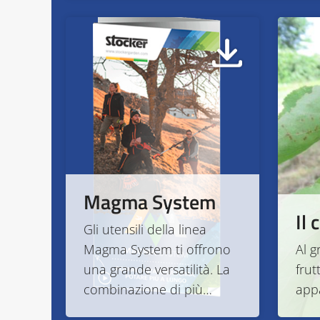
Magma System
Il
Gli utensili della linea
Magma System ti offrono
Al 
una grande versatilità. La
frut
combinazione di più…
app