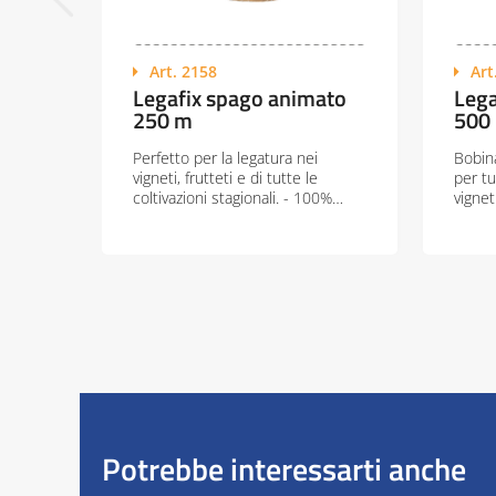
Art. 2158
Art
Legafix spago animato
Lega
250 m
500
Perfetto per la legatura nei
Bobina
vigneti, frutteti e di tutte le
per tu
coltivazioni stagionali. - 100%…
vignet
Potrebbe interessarti anche