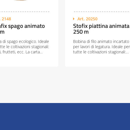
. 2148
Art. 20250
fix spago animato
Stofix piattina animata
 m
250 m
 di spago ecologico. Ideale
Bobina di filo animato incartato
tte le coltivazioni stagionali:
per lavori di legatura. Ideale per
i, frutteti, ecc. La carta…
tutte le coltivazioni stagionali:…