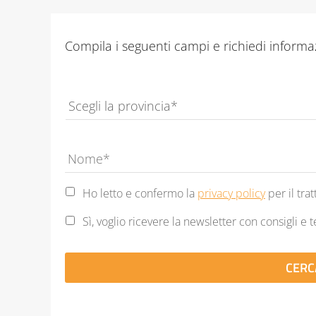
Compila i seguenti campi e richiedi informazi
Provincia
*
Name
*
Privacy
Ho letto e confermo la
privacy policy
per il tra
Statement
*
Newsletter
Sì, voglio ricevere la newsletter con consigli e t
CAPTCHA