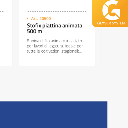
Art. 20500
Art. 21
Stofix piattina animata
Stofix 
500 m
250 m
Bobina di filo animato incartato
Bobina di p
per lavori di legatura. Ideale per
animata. I
tutte le coltivazioni stagionali:…
coltivazion
frutteti, e