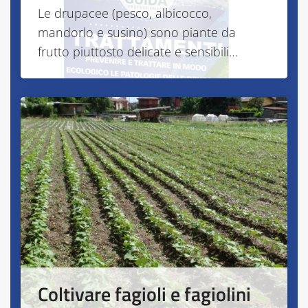
Le drupacee (pesco, albicocco,
mandorlo e susino) sono piante da
frutto piuttosto delicate e sensibili…
Coltivare fagioli e fagiolini