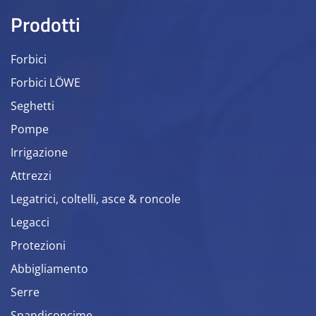
Prodotti
Forbici
Forbici LÖWE
Seghetti
Pompe
Irrigazione
Attrezzi
Legatrici, coltelli, asce & roncole
Legacci
Protezioni
Abbigliamento
Serre
Spandiconcime