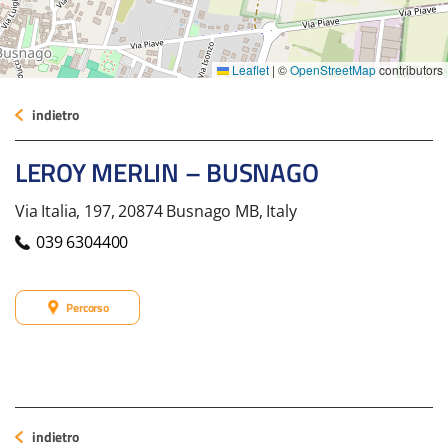
Leaflet
|
©
OpenStreetMap
contributors
indietro
LEROY MERLIN – BUSNAGO
Via Italia, 197, 20874 Busnago MB, Italy
039 6304400
Percorso
indietro